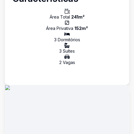
Área Total
241
m²
Área Privativa
152
m²
3
Dormitório
s
3
Suíte
s
2
Vaga
s