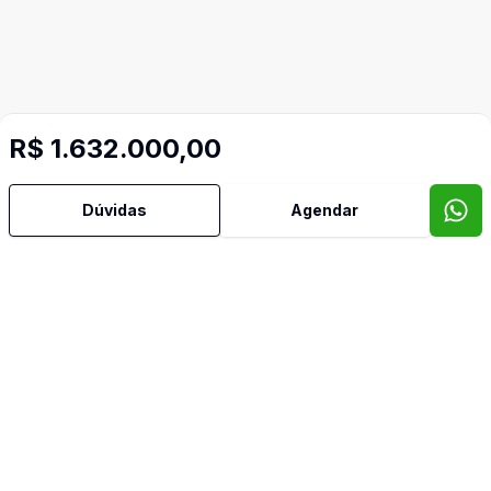
Mais informações
R$ 1.632.000,00
Água Quente
Dúvidas
Agendar
Ar Condicionado
Área de Serviço
Armários Embutidos
Churrasqueira
Copa Cozinha