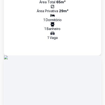
Área Total
65
m²
Área Privativa
29
m²
1
Dormitório
1
Banheiro
1
Vaga