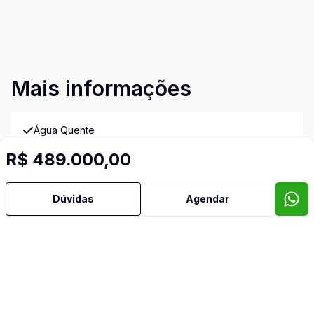
Mais informações
Água Quente
R$ 489.000,00
Área de Serviço
Dúvidas
Agendar
Banheiro Social
Churrasqueira
Cozinha
Leste