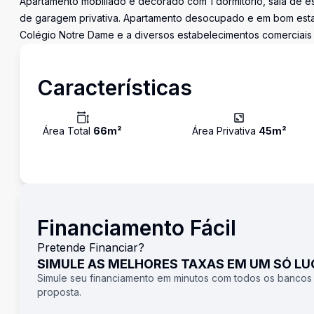
Apartamento mobiliado e decorado com 1 dormitório, sala de es
de garagem privativa. Apartamento desocupado e em bom esta
Colégio Notre Dame e a diversos estabelecimentos comerciais e
Características
Área Total
66
m²
Área Privativa
45
m²
Financiamento Fácil
Pretende Financiar?
SIMULE AS MELHORES TAXAS EM UM SÓ L
Simule seu financiamento em minutos com todos os bancos
proposta.