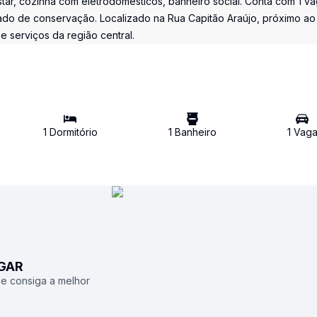
tar, cozinha com eletrodomésticos, banheiro social. Conta com 1 v
do de conservação. Localizado na Rua Capitão Araújo, próximo ao
 serviços da região central.
1
Dormitório
1
Banheiro
1
Vag
UGAR
 e consiga a melhor