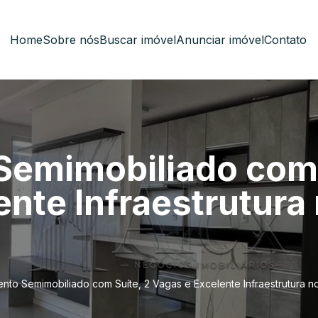
Home
Sobre nós
Buscar imóvel
Anunciar imóvel
Contato
emimobiliado com 
nte Infraestrutura
nto Semimobiliado com Suíte, 2 Vagas e Excelente Infraestrutura 