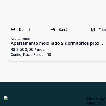
Dorm
2
Ban
2
112
m
Apartamento
Apartamento mobiliado 2 dormitórios próxim
R$ 3.500,00
/ mês
ao HSVP
Centro, Passo Fundo - RS
Alex Negóc
CRECI:
27205 