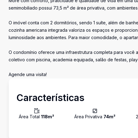
More com conforto, praticidade e qualidade de vida em uma d
semimobiliado possui 73,5 m² de área privativa, com ambientes
O imóvel conta com 2 dormitórios, sendo 1 suíte, além de banhe
cozinha americana integrada valoriza os espaços e proporciona
luminosidade aos ambientes. Para maior comodidade, o apart
O condomínio oferece uma infraestrutura completa para você a
coletivo com piscina, academia equipada, salão de festas, pl
Agende uma visita!
Características
Área Total
118
m²
Área Privativa
74
m²