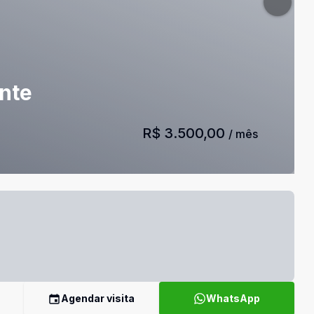
nte
R$ 3.500,00
/ mês
Agendar visita
WhatsApp