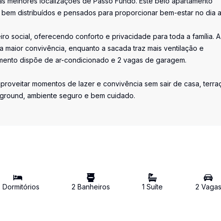
as melhores localizações de Passo Fundo. Este belo apartamento
 bem distribuídos e pensados para proporcionar bem-estar no dia a
iro social, oferecendo conforto e privacidade para toda a família. A
 maior convivência, enquanto a sacada traz mais ventilação e
amento dispõe de ar-condicionado e 2 vagas de garagem.
proveitar momentos de lazer e convivência sem sair de casa, terra
ayground, ambiente seguro e bem cuidado.
2
Dormitório
s
2
Banheiro
s
1
Suíte
2
Vaga