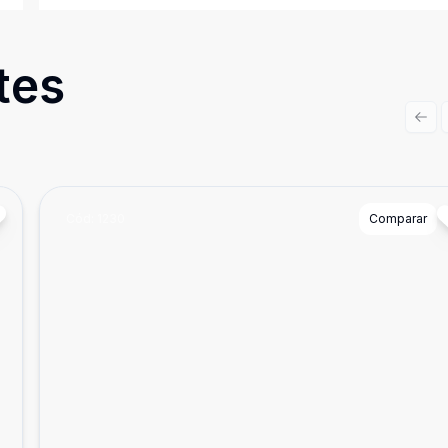
tes
Prev
Cód:
1230
Comparar