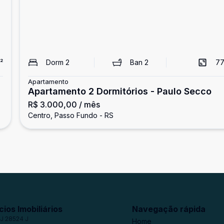
²
Dorm
2
Ban
2
77
Apartamento
o
Apartamento 2 Dormitórios - Paulo Secco
R$ 3.000,00
/ mês
Centro, Passo Fundo - RS
ios Imobiliários
Navegação rápida
J 28524 J
Home