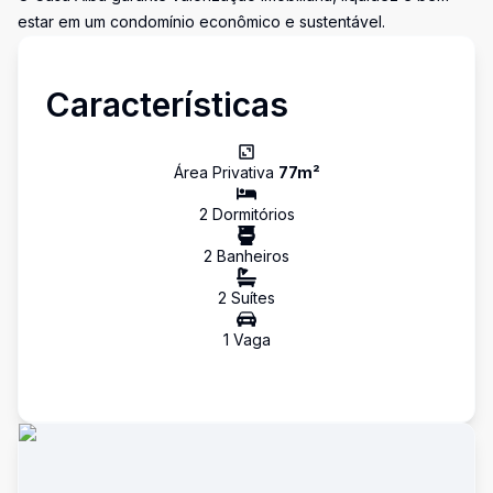
estar em um condomínio econômico e sustentável.
Características
Área Privativa
77
m²
2
Dormitório
s
2
Banheiro
s
2
Suíte
s
1
Vaga