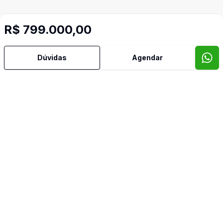
R$ 799.000,00
Dúvidas
Agendar
Mais informações
Água Quente
Área de Serviço
Churrasqueira
Cozinha Americana