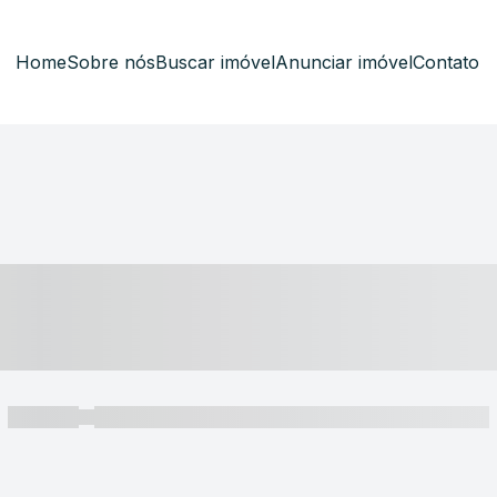
Home
Sobre nós
Buscar imóvel
Anunciar imóvel
Contato
----- ---- ---- -- ----
----- -----
----- ----- -- ------ ---- ---- -- ----- ----- ----- --- ------