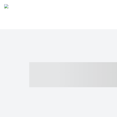
----- ----- -- -
- ------