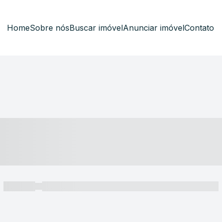
Home
Sobre nós
Buscar imóvel
Anunciar imóvel
Contato
----- ---- ---- -- ----
----- -----
----- ----- -- ------ ---- ---- -- ----- ----- ----- --- ------