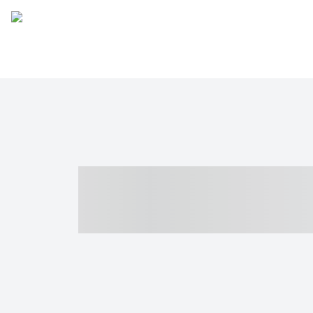
----- ----- -- -
- ------