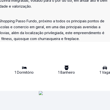
cozinha integradas, voltado para o pôr do sol, em andar alto e bem
dade e valorização.
o Shopping Passo Fundo, próximo a todos os principais pontos de
escolas e comercio em geral, em uma das principais avenidas a
lovias, além da localização privilegiada, este empreendimento é
fitness, quiosque com churrasqueira e fireplace.
1
Dormitório
1
Banheiro
1
Vag