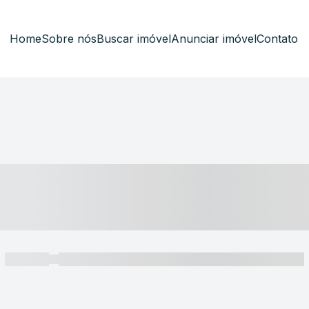
Home
Sobre nós
Buscar imóvel
Anunciar imóvel
Contato
----- ---- ---- -- ----
----- -----
----- ----- -- ------ ---- ---- -- ----- ----- ----- --- ------