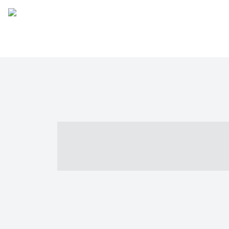
----- ----- -- -
- ------