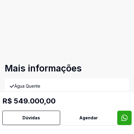
Mais informações
Água Quente
R$ 549.000,00
Ar Condicionado
Armários Embutidos
Dúvidas
Agendar
Banheiro Social