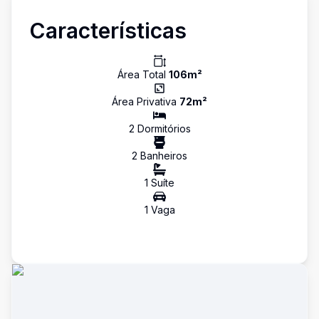
Características
Área Total
106
m²
Área Privativa
72
m²
2
Dormitório
s
2
Banheiro
s
1
Suíte
1
Vaga