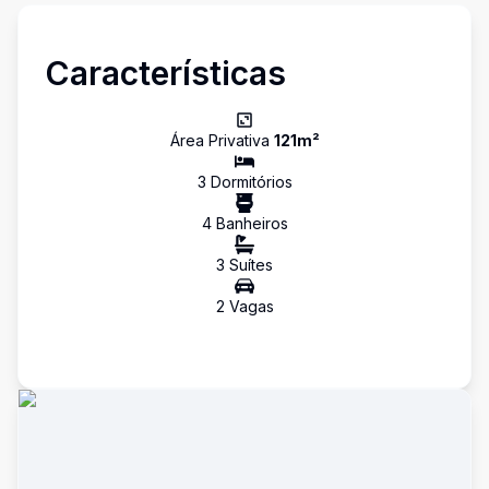
Características
Área Privativa
121
m²
3
Dormitório
s
4
Banheiro
s
3
Suíte
s
2
Vaga
s