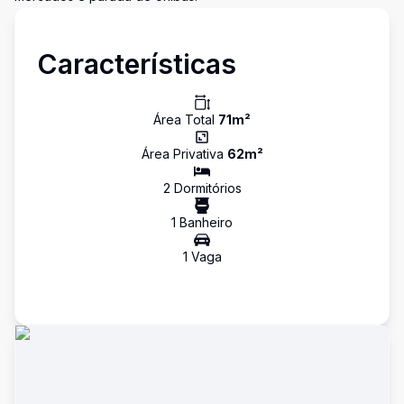
Características
Área Total
71
m²
Área Privativa
62
m²
2
Dormitório
s
1
Banheiro
1
Vaga