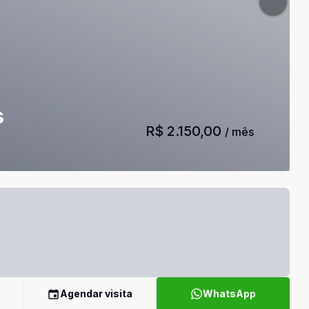
s
R$ 2.150,00
/ mês
Agendar visita
WhatsApp