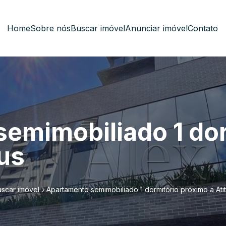
Home
Sobre nós
Buscar imóvel
Anunciar imóvel
Contato
emimobiliado 1 dor
tus
scar imóvel
Apartamento semimobiliado 1 dormitório próximo a Ati