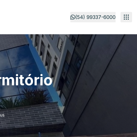
(54) 99337-6000
mitório
tus