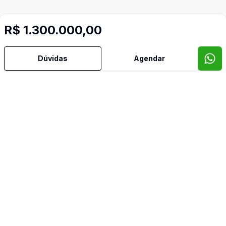
R$ 1.300.000,00
Dúvidas
Agendar
Mais informações
Água Quente
Área de Serviço
Banheiro Social
Churrasqueira