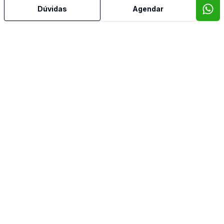
Dúvidas
Agendar
Mais informações
Ar Condicionado
Área de Serviço
Banheiro Social
Cozinha
Gradeado