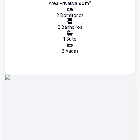
Área Privativa
90
m²
2
Dormitório
s
2
Banheiro
s
1
Suíte
2
Vaga
s