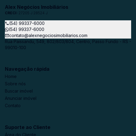
Alex Negócios Imobiliários
CRECI:
27205 J 28524 J
(54) 99337-6000
(54) 99337-6000
contato@alexnegociosimobiliarios.com
Rua Paissandu, 549, 802/803/804, Centro, Passo Fundo - RS -
99010-100
Navegação rápida
Home
Sobre nós
Buscar imóvel
Anunciar imóvel
Contato
Suporte ao Cliente
Área do Cliente