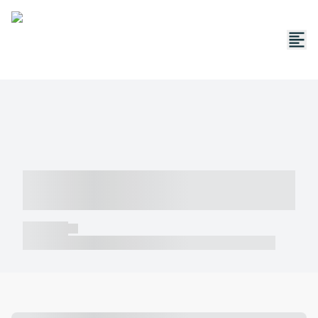
----- ----- -- ------ ---- ---- -- ----- -----
----- --- ------
----- -----
----- ----- -- ------ ---- ---- -- ----- ----- ----- --- ------