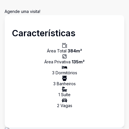
Agende uma visita!
Características
Área Total
384
m²
Área Privativa
135
m²
3
Dormitório
s
3
Banheiro
s
1
Suíte
2
Vaga
s