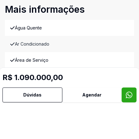
Mais informações
Água Quente
Ar Condicionado
Área de Serviço
R$ 1.090.000,00
Banheiro Social
Churrasqueira
Dúvidas
Agendar
Cozinha
Piscina