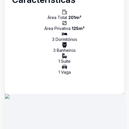
Área Total
201
m²
Área Privativa
125
m²
3
Dormitório
s
3
Banheiro
s
1
Suíte
1
Vaga