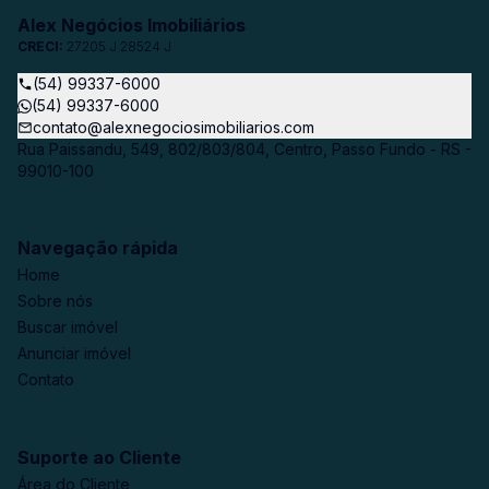
Alex Negócios Imobiliários
CRECI:
27205 J 28524 J
(54) 99337-6000
(54) 99337-6000
contato@alexnegociosimobiliarios.com
Rua Paissandu, 549, 802/803/804, Centro, Passo Fundo - RS -
99010-100
Navegação rápida
Home
Sobre nós
Buscar imóvel
Anunciar imóvel
Contato
Suporte ao Cliente
Área do Cliente