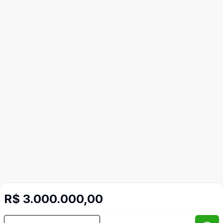
Imóveis semelhantes
R$ 3.000.000,00
Confira imóveis semelhantes