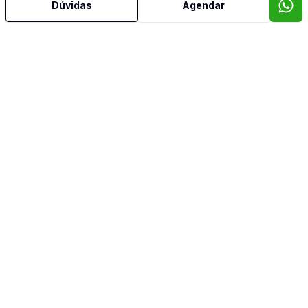
Dúvidas
Agendar
Oeste
Sul
Imóveis semelhantes
Confira imóveis semelhantes
Cód:
513
Comparar