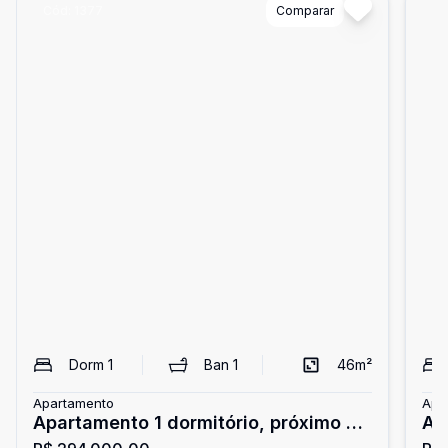
Cód:
1377
Comparar
Có
Dorm
1
Ban
1
46
m²
Apartamento
Apa
Apartamento 1 dormitório, próximo ao
Ap