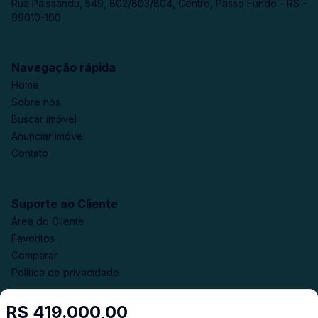
Rua Paissandu, 549, 802/803/804, Centro, Passo Fundo - RS -
99010-100
Navegação rápida
Home
Sobre nós
Buscar imóvel
Anunciar imóvel
Contato
Suporte ao Cliente
Área do Cliente
Favoritos
Comparar
Política de privacidade
R$ 419.000,00