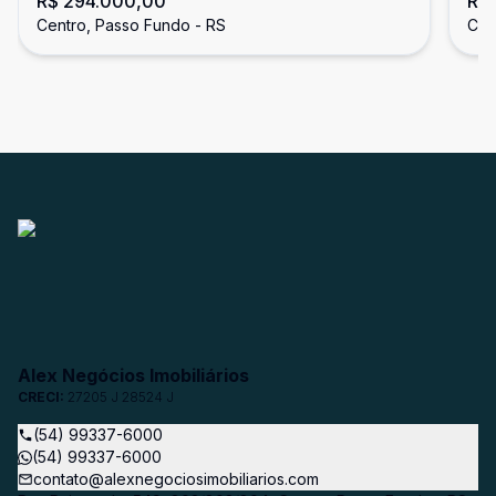
R$ 294.000,00
R$
Notre Dame
ao
Centro, Passo Fundo - RS
Cen
Alex Negócios Imobiliários
CRECI:
27205 J 28524 J
(54) 99337-6000
(54) 99337-6000
contato@alexnegociosimobiliarios.com