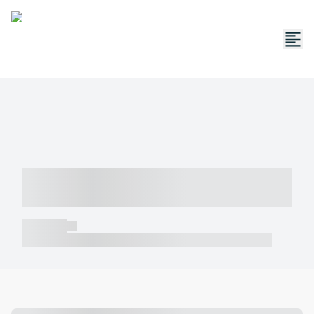
----- ----- -- ------ ---- ---- -- ----- -----
----- --- ------
----- -----
----- ----- -- ------ ---- ---- -- ----- ----- ----- --- ------