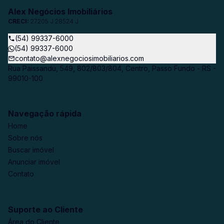
Alex Negócios Imobiliários
CRECI:
27205 J 28524 J
(54) 99337-6000
(54) 99337-6000
contato@alexnegociosimobiliarios.com
Rua Paissandu, 549, 802/803/804, Centro, Passo Fundo - RS -
99010-100
Navegação rápida
Home
Sobre nós
Buscar imóvel
Anunciar imóvel
Contato
Suporte ao Cliente
Área do Cliente