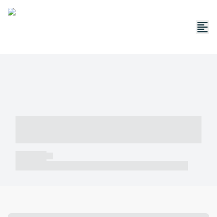
----- ----- -- ------ ---- ---- -- ----- -----
----- --- ------
----- -----
----- ----- -- ------ ---- ---- -- ----- ----- ----- --- ------