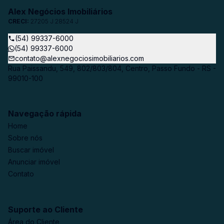
Alex Negócios Imobiliários
CRECI:
27205 J 28524 J
(54) 99337-6000
(54) 99337-6000
contato@alexnegociosimobiliarios.com
Rua Paissandu, 549, 802/803/804, Centro, Passo Fundo - RS -
99010-100
Navegação rápida
Home
Sobre nós
Buscar imóvel
Anunciar imóvel
Contato
Suporte ao Cliente
Área do Cliente