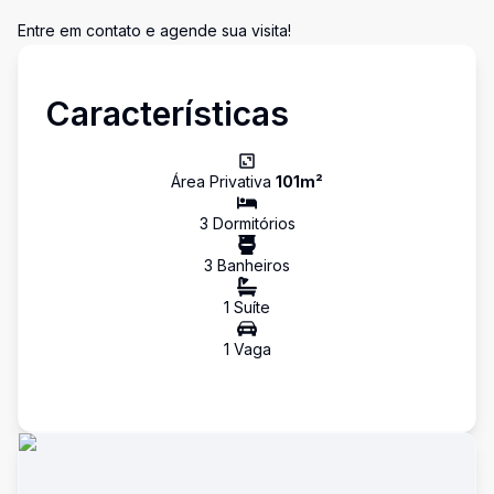
Entre em contato e agende sua visita!
Características
Área Privativa
101
m²
3
Dormitório
s
3
Banheiro
s
1
Suíte
1
Vaga