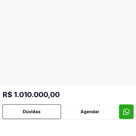
R$ 1.010.000,00
Mais informações
Dúvidas
Agendar
Água Quente