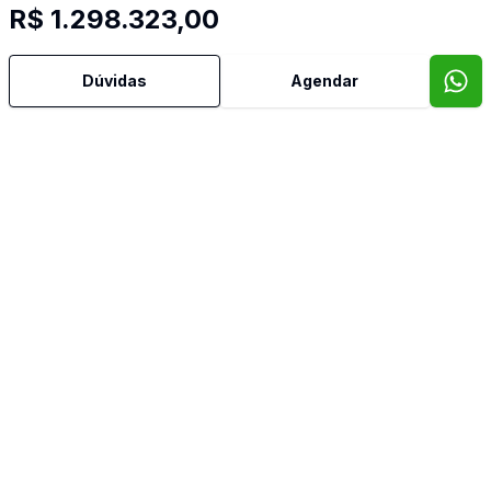
R$ 1.298.323,00
Dúvidas
Agendar
Mais informações
Água Quente
Área de Serviço
Banheiro Social
Churrasqueira