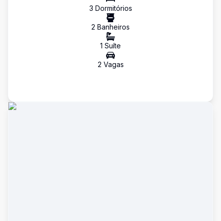
3
Dormitório
s
2
Banheiro
s
1
Suíte
2
Vaga
s