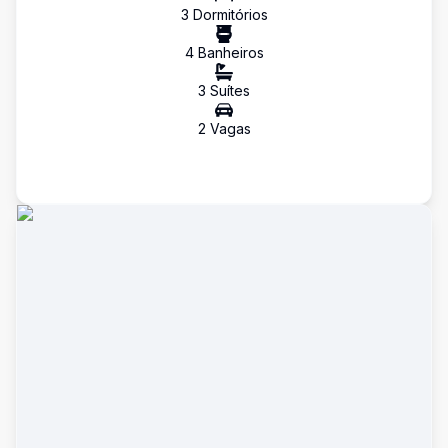
3
Dormitório
s
4
Banheiro
s
3
Suíte
s
2
Vaga
s