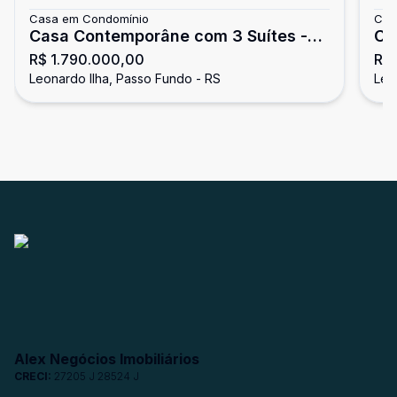
Casa em Condomínio
Cas
Casa Contemporâne com 3 Suítes -
Ca
R$ 1.790.000,00
R$
Terrano Condomínio Clube
da
Leonardo Ilha, Passo Fundo - RS
Leo
Alex Negócios Imobiliários
CRECI:
27205 J 28524 J