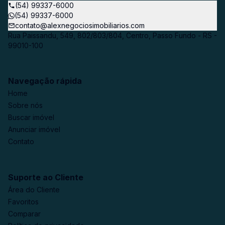
(54) 99337-6000
(54) 99337-6000
contato@alexnegociosimobiliarios.com
Rua Paissandu, 549, 802/803/804, Centro, Passo Fundo - RS -
99010-100
Navegação rápida
Home
Sobre nós
Buscar imóvel
Anunciar imóvel
Contato
Suporte ao Cliente
Área do Cliente
Favoritos
Comparar