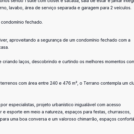
órios sendo 1 suíte com closet e sacada, sala de estar e jantar inte
rno, lavabo, área de serviço separada e garagem para 2 veículos.
m condomínio fechado.
iver, aproveitando a segurança de um condomínio fechado com a
casa.
do e criando laços, descobrindo e curtindo os melhores momentos co
2 terrenos com área entre 240 e 476 m², o Terrano contempla um c
or especialistas, projeto urbanístico inigualável com acesso
r e esporte em meio a natureza, espaços para festas, churrascos,
os para uma boa conversa e um valoroso chimarrão, espaços confort