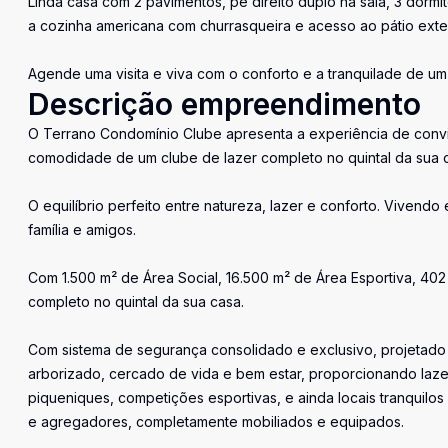
Linda casa com 2 pavimentos, pé direito duplo na sala, 3 dormit
a cozinha americana com churrasqueira e acesso ao pátio exte
Agende uma visita e viva com o conforto e a tranquilade de u
Descrição empreendimento
O Terrano Condomínio Clube apresenta a experiência de conv
comodidade de um clube de lazer completo no quintal da sua 
O equilíbrio perfeito entre natureza, lazer e conforto. Viven
família e amigos.
Com 1.500 m² de Área Social, 16.500 m² de Área Esportiva, 40
completo no quintal da sua casa.
Com sistema de segurança consolidado e exclusivo, projetado p
arborizado, cercado de vida e bem estar, proporcionando laze
piqueniques, competições esportivas, e ainda locais tranquil
e agregadores, completamente mobiliados e equipados.