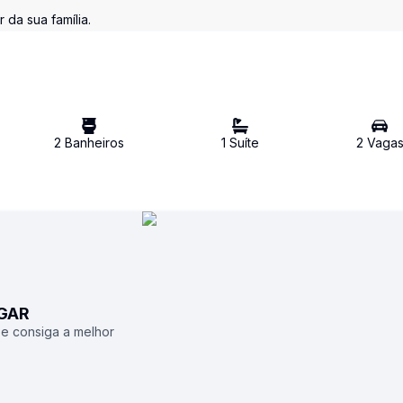
 da sua família.
2
Banheiro
s
1
Suíte
2
Vaga
UGAR
 e consiga a melhor